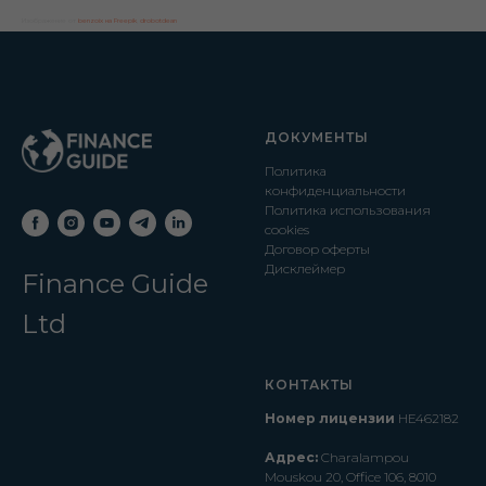
Изображение от
benzoix на Freepik
,
drobotdean
ДОКУМЕНТЫ
Политика
конфиденциальности
Политика использования
cookies
Договор оферты
Дисклеймер
Finance Guide
Ltd
КОНТАКТЫ
Номер лицензии
HE462182
Адрес:
Charalampou
Mouskou 20, Office 106, 8010