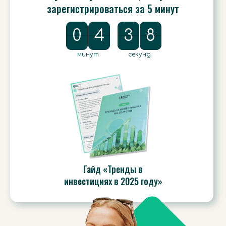
зарегистрироваться за 5 минут
0
0
4
4
5
:
3
3
4
7
6
7
5
4
6
минут
секунд
Гайд «Тренды в
инвестициях в 2025 году»